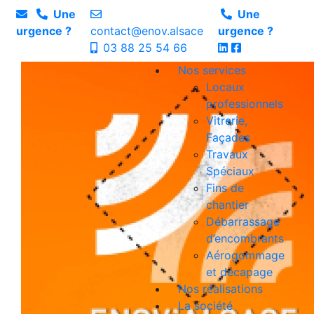
Une
Une
urgence ?
contact@enov.alsace
urgence ?
03 88 25 54 66
Nos services
Locaux
professionnels
Vitrerie,
Façades
Travaux
Spéciaux
Fins de
chantier
Débarrassage
d’encombrants
Aérogommage
et décapage
Nos réalisations
La société